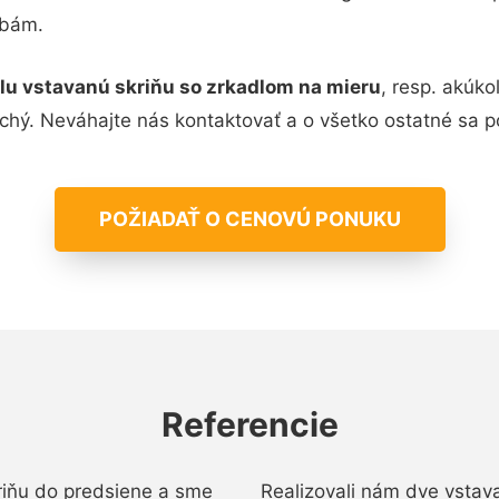
žbám.
elu vstavanú skriňu so zrkadlom na mieru
, resp. akúk
uchý. Neváhajte nás kontaktovať a o všetko ostatné sa 
POŽIADAŤ O CENOVÚ PONUKU
Referencie
kriňu do predsiene a sme
Realizovali nám dve vsta