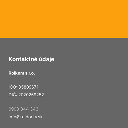
Kontaktné údaje
Rolkom s.r.o.
IČO: 35809671
DIČ: 2020259252
0903 344 343
info@roldorky.sk