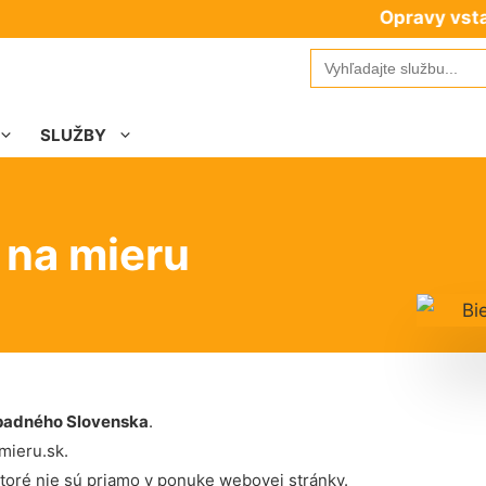
Opravy vstavaných
Search
for:
SLUŽBY
 na mieru
padného Slovenska
.
mieru.sk.
toré nie sú priamo v ponuke webovej stránky.