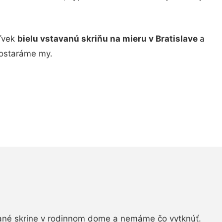
oľvek
bielu vstavanú skriňu na mieru
v Bratislave
a
postaráme my.
vané skrine v rodinnom dome a nemáme čo vytknúť.