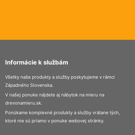
Informácie k službám
Všetky naše produkty a služby poskytujeme v rámci
Západného Slovenska.
V našej ponuke nájdete aj nábytok na mieru na
drevonamieru.sk.
Ponúkame komplexné produkty a služby vrátane tých,
ktoré nie sú priamo v ponuke webovej stránky.