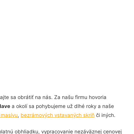
ajte sa obrátiť na nás. Za našu firmu hovoria
slave
a okolí sa pohybujeme už dlhé roky a naše
z masívu
,
bezrámových vstavaných skríň
či iných.
latnú obhliadku, vypracovanie nezáväznej cenovej