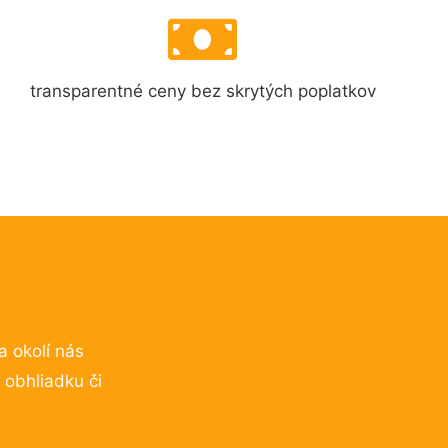
transparentné ceny bez skrytých poplatkov
a okolí nás
 obhliadku či