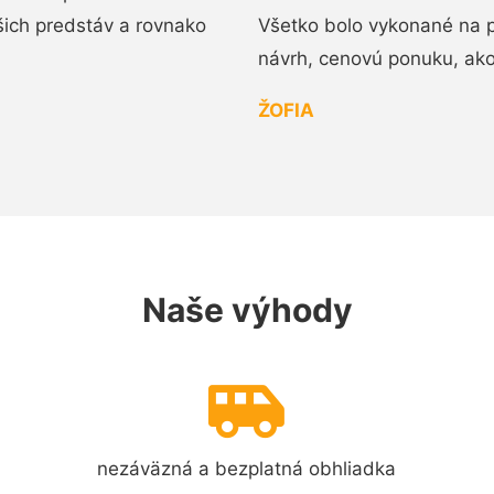
ašich predstáv a rovnako
Všetko bolo vykonané na p
návrh, cenovú ponuku, ak
ŽOFIA
Naše výhody
nezáväzná a bezplatná obhliadka