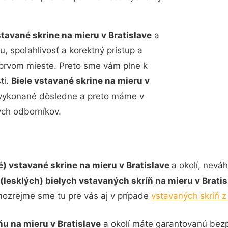
stavané skrine na mieru
v Bratislave
a
, spoľahlivosť a korektný prístup a
 prvom mieste. Preto sme vám plne k
ti.
Biele vstavané skrine na mieru
v
ť vykonané dôsledne a preto máme v
ch odborníkov.
lé) vstavané skrine na mieru v Bratislave
a okolí, neváh
(lesklých) bielych vstavaných skríň na mieru
v Brati
ozrejme sme tu pre vás aj v prípade
vstavaných skríň 
ňu na mieru
v Bratislave
a okolí máte garantovanú bezp