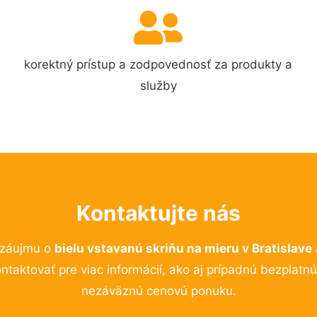
korektný prístup a zodpovednosť za produkty a
služby
Kontaktujte nás
 záujmu o
bielu vstavanú skriňu na mieru v Bratislave
ntaktovať pre viac informácií, ako aj prípadnú bezplatnú
nezáväznú cenovú ponuku.