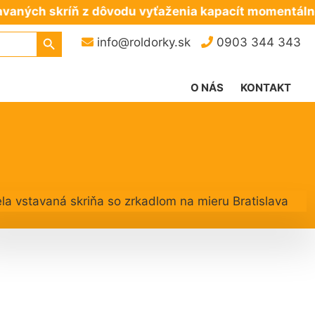
 skríň z dôvodu vyťaženia kapacít momentálne nep
Search Button
info@roldorky.sk
0903 344 343
O NÁS
KONTAKT