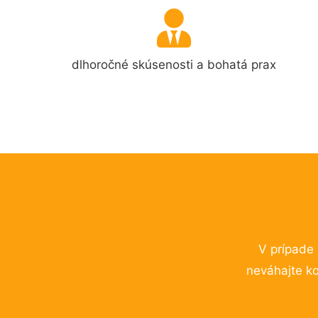
dlhoročné skúsenosti a bohatá prax
V prípade
neváhajte ko