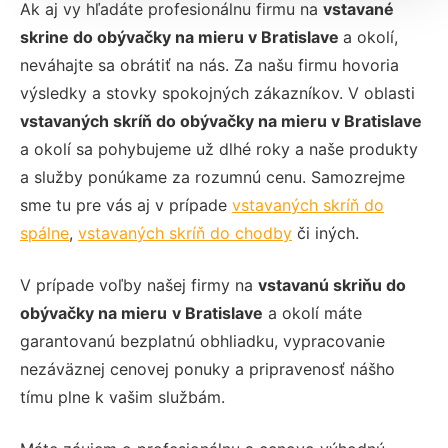
Ak aj vy hľadáte profesionálnu firmu na
vstavané
skrine do obývačky na mieru
v Bratislave
a okolí,
neváhajte sa obrátiť na nás. Za našu firmu hovoria
výsledky a stovky spokojných zákazníkov. V oblasti
vstavaných skríň do obývačky na mieru
v Bratislave
a okolí sa pohybujeme už dlhé roky a naše produkty
a služby ponúkame za rozumnú cenu. Samozrejme
sme tu pre vás aj v prípade
vstavaných skríň do
spálne
,
vstavaných skríň do chodby
či iných.
V prípade voľby našej firmy na
vstavanú skriňu do
obývačky na mieru
v Bratislave
a okolí máte
garantovanú bezplatnú obhliadku, vypracovanie
nezáväznej cenovej ponuky a pripravenosť nášho
tímu plne k vašim službám.