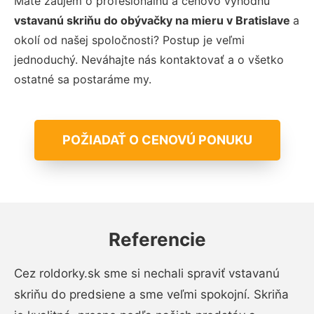
Máte záujem o profesionálnu a cenovo výhodnú
vstavanú skriňu do obývačky na mieru
v Bratislave
a
okolí od našej spoločnosti? Postup je veľmi
jednoduchý. Neváhajte nás kontaktovať a o všetko
ostatné sa postaráme my.
POŽIADAŤ O CENOVÚ PONUKU
Referencie
Cez roldorky.sk sme si nechali spraviť vstavanú
skriňu do predsiene a sme veľmi spokojní. Skriňa