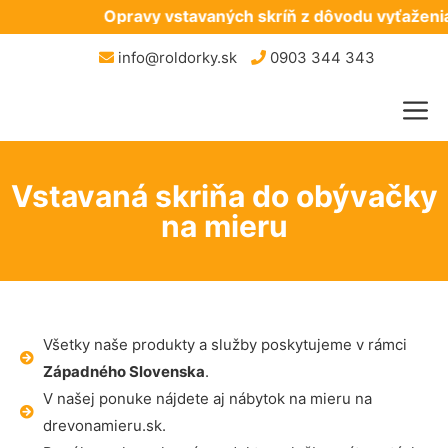
Opravy vstavaných skríň z dôvodu vyťaženia
info@roldorky.sk
0903 344 343
Vstavaná skriňa do obývačky
na mieru
Všetky naše produkty a služby poskytujeme v rámci
Západného Slovenska
.
V našej ponuke nájdete aj nábytok na mieru na
drevonamieru.sk.