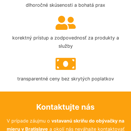
dlhoročné skúsenosti a bohatá prax
korektný prístup a zodpovednosť za produkty a
služby
transparentné ceny bez skrytých poplatkov
Kontaktujte nás
V prípade záujmu o
vstavanú skriňu do obývačky na
mieru v Bratislave
a okolí nás neváhajte kontaktovať