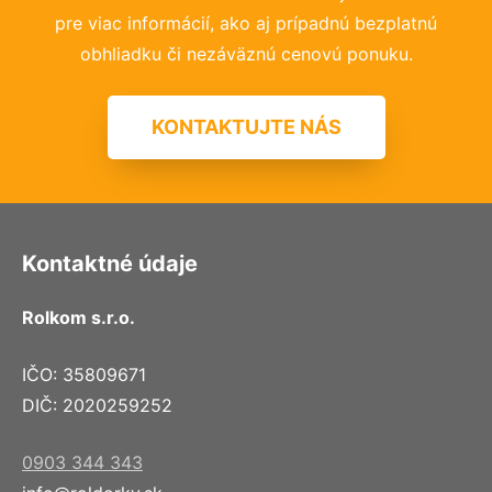
pre viac informácií, ako aj prípadnú bezplatnú
obhliadku či nezáväznú cenovú ponuku.
KONTAKTUJTE NÁS
Kontaktné údaje
Rolkom s.r.o.
IČO: 35809671
DIČ: 2020259252
0903 344 343