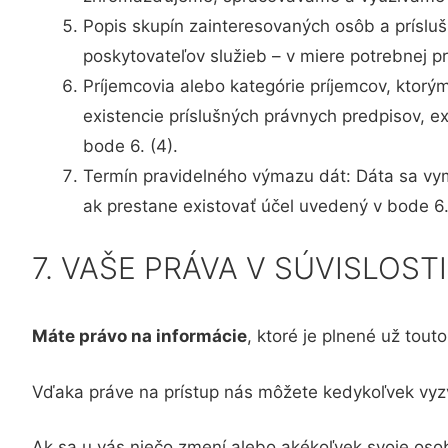
Popis skupín zainteresovaných osôb a prísluš
poskytovateľov služieb – v miere potrebnej p
Príjemcovia alebo kategórie príjemcov, ktorý
existencie príslušných právnych predpisov, e
bode 6. (4).
Termín pravidelného výmazu dát: Dáta sa vym
ak prestane existovať účel uvedený v bode 6.
7. VAŠE PRÁVA V SÚVISLO
Máte právo na informácie
, ktoré je plnené už tou
Vďaka práve na prístup nás môžete kedykoľvek vyz
Ak sa u vás niečo zmení alebo akékoľvek svoje os