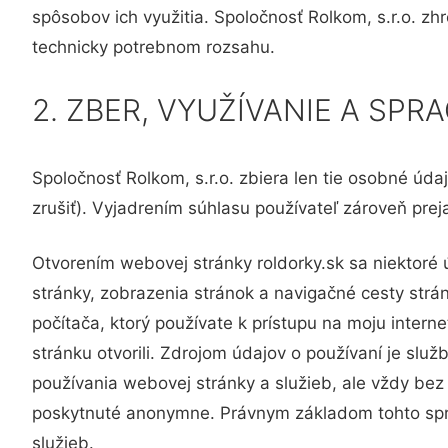
spôsobov ich využitia. Spoločnosť Rolkom, s.r.o. zh
technicky potrebnom rozsahu.
2. ZBER, VYUŽÍVANIE A SP
Spoločnosť Rolkom, s.r.o. zbiera len tie osobné úd
zrušiť). Vyjadrením súhlasu používateľ zároveň pr
Otvorením webovej stránky roldorky.sk sa niektoré 
stránky, zobrazenia stránok a navigačné cesty strá
počítača, ktorý používate k prístupu na moju intern
stránku otvorili. Zdrojom údajov o používaní je slu
používania webovej stránky a služieb, ale vždy bez 
poskytnuté anonymne. Právnym základom tohto spra
služieb.