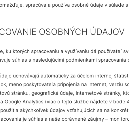
romažďuje, spracúva a používa osobné údaje v súlade s p
RACOVANIE OSOBNÝCH ÚDAJOV
aje, ku ktorých spracovaniu a využívaniu dá používateľ 
ejavuje súhlas s nasledujúcimi podmienkami spracovania
údaje uchovávajú automaticky za účelom internej štatist
nok, meno poskytovateľa pripojenia na internet, verziu 
etovú stránku, geografické údaje, internetové stránky, k
žba Google Analytics (viac o tejto službe nájdete v bode
použitia akýchkoľvek údajov vzťahujúcich sa na konkrétn
covania je súhlas a naše oprávnené záujmy – monitoro