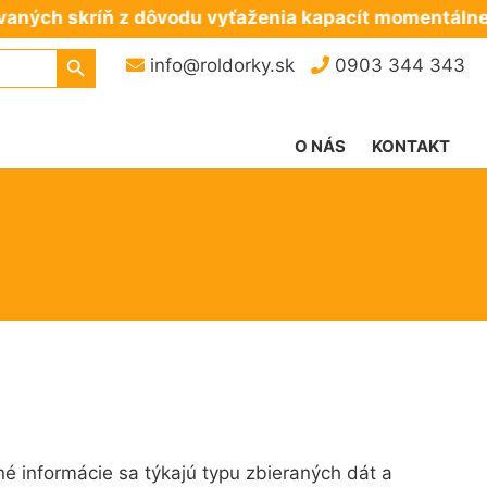
ň z dôvodu vyťaženia kapacít momentálne neposkytu
Search Button
info@roldorky.sk
0903 344 343
O NÁS
KONTAKT
é informácie sa týkajú typu zbieraných dát a