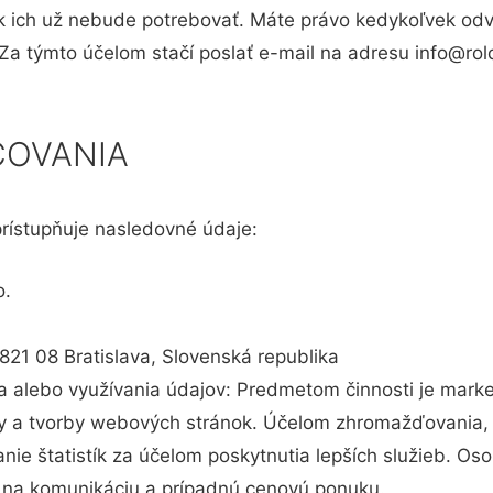
ich už nebude potrebovať. Máte právo kedykoľvek odvo
a týmto účelom stačí poslať e-mail na adresu info@rold
COVANIA
ístupňuje nasledovné údaje:
o.
821 08 Bratislava, Slovenská republika
alebo využívania údajov: Predmetom činnosti je market
my a tvorby webových stránok. Účelom zhromažďovania, 
nie štatistík za účelom poskytnutia lepších služieb. O
na komunikáciu a prípadnú cenovú ponuku.