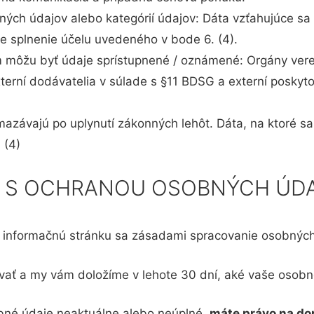
ných údajov alebo kategórií údajov: Dáta vzťahujúce sa
re splnenie účelu uvedeného v bode 6. (4).
m môžu byť údaje sprístupnené / oznámené: Orgány verej
xterní dodávatelia v súlade s §11 BDSG a externí poskyt
azávajú po uplynutí zákonných lehôt. Dáta, na ktoré 
 (4)
STI S OCHRANOU OSOBNÝCH ÚD
to informačnú stránku sa zásadami spracovanie osobných
vať a my vám doložíme v lehote 30 dní, aké vaše osob
obné údaje neaktuálne alebo neúplné,
máte právo na do