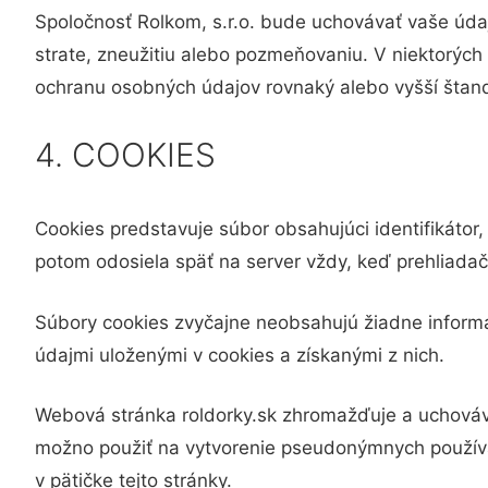
Spoločnosť Rolkom, s.r.o. bude uchovávať vaše úda
strate, zneužitiu alebo pozmeňovaniu. V niektorých 
ochranu osobných údajov rovnaký alebo vyšší štan
4. COOKIES
Cookies predstavuje súbor obsahujúci identifikátor
potom odosiela späť na server vždy, keď prehliadač
Súbory cookies zvyčajne neobsahujú žiadne informác
údajmi uloženými v cookies a získanými z nich.
Webová stránka roldorky.sk zhromažďuje a uchováva
možno použiť na vytvorenie pseudonýmnych používat
v pätičke tejto stránky.