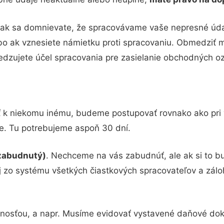
 ak sa domnievate, že spracovávame vaše nepresné údaj
bo ak vznesiete námietku proti spracovaniu. Obmedziť 
edzujete účel spracovania pre zasielanie obchodných o
ť k niekomu inému, budeme postupovať rovnako ako pri vy
e. Tu potrebujeme aspoň 30 dní.
 zabudnutý)
. Nechceme na vás zabudnúť, ale ak si to bu
 zo systému všetkých čiastkových spracovateľov a zál
nnosťou, a napr. Musíme evidovať vystavené daňové do