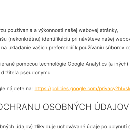
zu používania a výkonnosti našej webovej stránky,
u (nekonkrétnu) identifikáciu pri návšteve našej webov
na ukladanie vašich preferencií k používaniu súborov co
ierané pomocou technológie Google Analytics (a iných) 
 držiteľa pseudonymu.
gle nájdete na:
https://policies.google.com/privacy?hl=s
 OCHRANU OSOBNÝCH ÚDAJOV
ých údajov) zlikviduje uchovávané údaje po uplynutí d