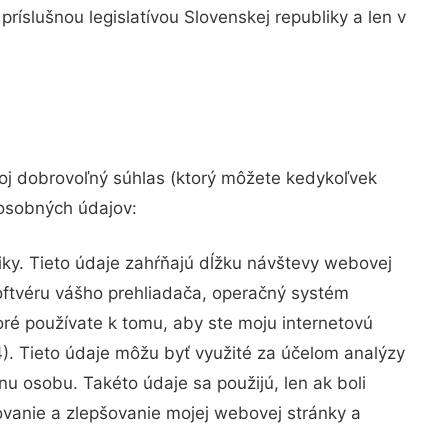
ríslušnou legislatívou Slovenskej republiky a len v
svoj dobrovoľný súhlas (ktorý môžete kedykoľvek
 osobných údajov:
iky. Tieto údaje zahŕňajú dĺžku návštevy webovej
softvéru vášho prehliadača, operačný systém
toré používate k tomu, aby ste moju internetovú
 4). Tieto údaje môžu byť využité za účelom analýzy
u osobu. Takéto údaje sa použijú, len ak boli
vanie a zlepšovanie mojej webovej stránky a