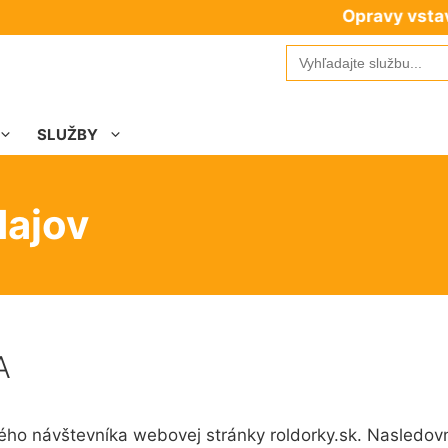
Opravy vstavaných skrí
Search
for:
SLUŽBY
dajov
A
ého návštevníka webovej stránky roldorky.sk. Nasledovn