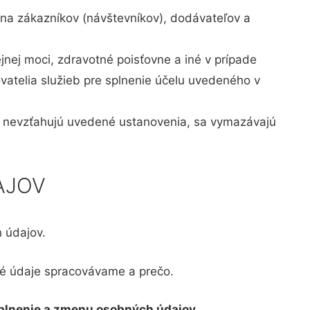
 na zákazníkov (návštevníkov), dodávateľov a
nej moci, zdravotné poisťovne a iné v prípade
ovatelia služieb pre splnenie účelu uvedeného v
sa nevzťahujú uvedené ustanovenia, sa vymazávajú
AJOV
 údajov.
né údaje spracovávame a prečo.
plnenie a zmenu osobných údajov
.