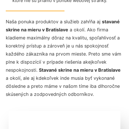
ktoré nie sú priamo v ponuke webovej stránky.
Naša ponuka produktov a služieb zahŕňa aj
stavané
skrine na mieru
v Bratislave
a okolí. Ako firma
kladieme maximálny dôraz na kvalitu, spoľahlivosť a
korektný prístup a zároveň je u nás spokojnosť
každého zákazníka na prvom mieste. Preto sme vám
plne k dispozícií v prípade riešenia akejkoľvek
nespokojnosti.
Stavané skrine na mieru
v Bratislave
a okolí, ale aj kdekoľvek inde musia byť vykonané
dôsledne a preto máme v našom tíme iba dlhoročne
skúsených a zodpovedných odborníkov.