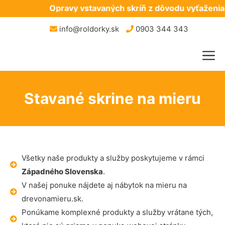
Opravy vstavaných skríň z dôvodu vyťaženia 
info@roldorky.sk
0903 344 343
Stavané skrine na mieru
Všetky naše produkty a služby poskytujeme v rámci
Západného Slovenska
.
V našej ponuke nájdete aj nábytok na mieru na
drevonamieru.sk.
Ponúkame komplexné produkty a služby vrátane tých,