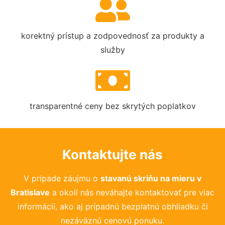
korektný prístup a zodpovednosť za produkty a
služby
transparentné ceny bez skrytých poplatkov
Kontaktujte nás
V prípade záujmu o
stavanú skriňu na mieru v
Bratislave
a okolí nás neváhajte kontaktovať pre viac
informácií, ako aj prípadnú bezplatnú obhliadku či
nezáväznú cenovú ponuku.