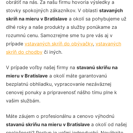
obrátiť na nás. Za našu firmu hovoria výsledky a
stovky spokojných zákazníkov. V oblasti
stavaných
skríň na mieru
v Bratislave
a okolí sa pohybujeme už
dlhé roky a naše produkty a služby ponúkame za
rozumnú cenu. Samozrejme sme tu pre vás aj v
prípade
vstavaných skríň do obývačky
,
vstavaných
skríň do chodby
či iných.
V prípade voľby našej firmy na
stavanú skriňu na
mieru
v Bratislave
a okolí máte garantovanú
bezplatnú obhliadku, vypracovanie nezáväznej
cenovej ponuky a pripravenosť nášho tímu plne k
vašim službám.
Máte záujem o profesionálnu a cenovo výhodnú
stavanú skriňu na mieru
v Bratislave
a okolí od našej
spoločnosti? Postup je veľmi jednoduchý. Neváhajte